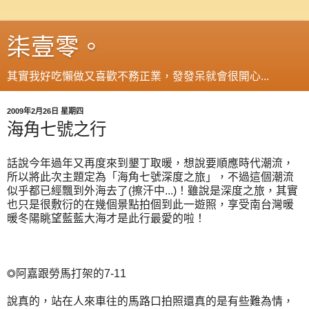
柒壹零。
其實我好吃懶做又喜歡不務正業，發發呆就會很開心...
2009年2月26日 星期四
海角七號之行
話說今年過年又再度來到墾丁取暖，想說要順應時代潮流，
所以將此次主題定為「海角七號深度之旅」，不過這個潮流
似乎都已經飄到外海去了(擦汗中...)！雖說是深度之旅，其實
也只是很敷衍的在幾個景點拍個到此一遊照，享受南台灣暖
暖冬陽眺望藍藍大海才是此行最愛的啦！
◎阿嘉跟勞馬打架的7-11
說真的，站在人來車往的馬路口拍照還真的是有些難為情，