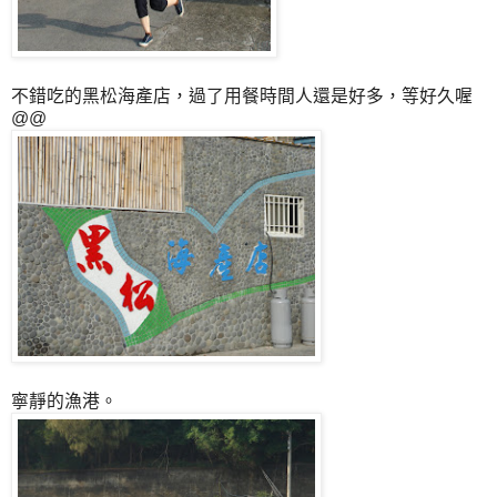
不錯吃的黑松海產店，過了用餐時間人還是好多，等好久喔
@@
寧靜的漁港。