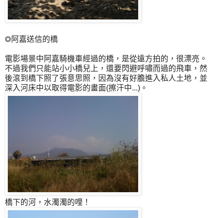
◎阿嘉送信的橋
電影場景中阿嘉騎機車經過的橋，是從遠方拍的，很漂亮。
不過我們只能站小小橋兒上，還要閃避呼嘯而過的飛車，然
後滾到橋下照了張意思照，因為沒有好膽進入私人土地，並
深入河床中以取得電影的畫面(擦汗中...)。
橋下的河，水濁濁的哩！