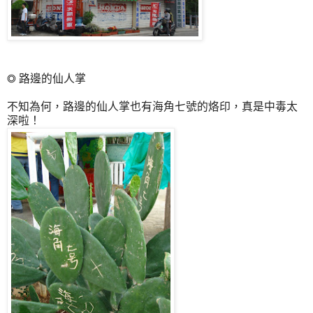
◎ 路邊的仙人掌
不知為何，路邊的仙人掌也有海角七號的烙印，真是中毒太
深啦！