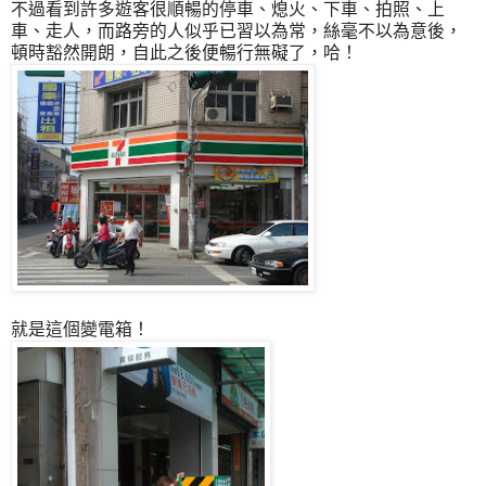
不過看到許多遊客很順暢的停車、熄火、下車、拍照、上
車、走人，而路旁的人似乎已習以為常，絲毫不以為意後，
頓時豁然開朗，自此之後便暢行無礙了，哈！
就是這個變電箱！