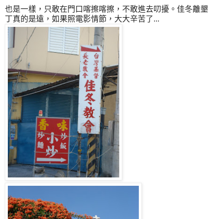
也是一樣，只敢在門口喀擦喀擦，不敢進去叨擾。佳冬離墾
丁真的是遠，如果照電影情節，大大辛苦了...