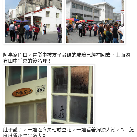
阿嘉家門口，電影中被友子敲破的玻璃已經補回去，上面還
有田中千惠的簽名哩！
肚子餓了，一邊吃海角七號豆花，一邊看著洶湧人潮，ㄟ...怎
麼感覺都是黑道大哥...