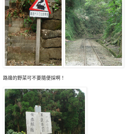
路邊的野菜可不要隨便採啊！