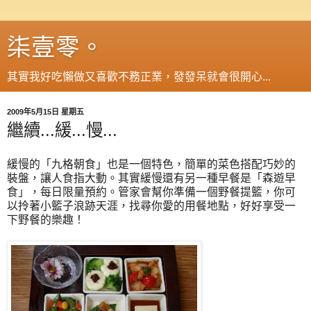
柒壹零。
其實我好吃懶做又喜歡不務正業，發發呆就會很開心...
2009年5月15日 星期五
繼續...緩...慢...
緩慢的「九格朝食」也是一個特色，簡單的菜色搭配巧妙的
裝盤，讓人食指大動。其實緩慢還有另一種早餐是「森遊早
食」，每日限量預約。管家會幫你準備一個野餐提籃，你可
以拎著小籃子浪跡天涯，找尋你愛的用餐地點，好好享受一
下野餐的樂趣！