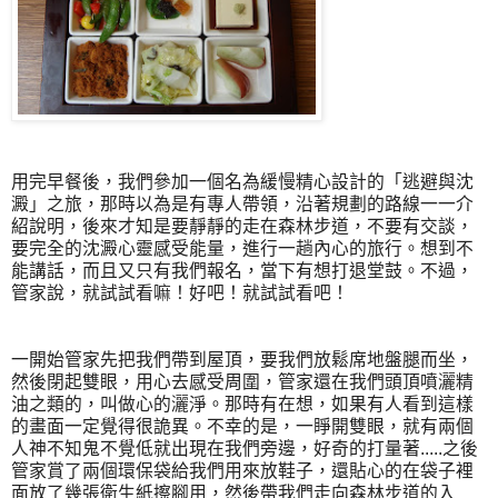
用完早餐後，我們參加一個名為緩慢精心設計的「逃避與沈
澱」之旅，那時以為是有專人帶領，沿著規劃的路線一一介
紹說明，後來才知是要靜靜的走在森林步道，不要有交談，
要完全的沈澱心靈感受能量，進行一趟內心的旅行。想到不
能講話，而且又只有我們報名，當下有想打退堂鼓。不過，
管家說，就試試看嘛！好吧！就試試看吧！
一開始管家先把我們帶到屋頂，要我們放鬆席地盤腿而坐，
然後閉起雙眼，用心去感受周圍，管家還在我們頭頂噴灑精
油之類的，叫做心的灑淨。那時有在想，如果有人看到這樣
的畫面一定覺得很詭異。不幸的是，一睜開雙眼，就有兩個
人神不知鬼不覺低就出現在我們旁邊，好奇的打量著.....之後
管家賞了兩個環保袋給我們用來放鞋子，還貼心的在袋子裡
面放了幾張衛生紙擦腳用，然後帶我們走向森林步道的入