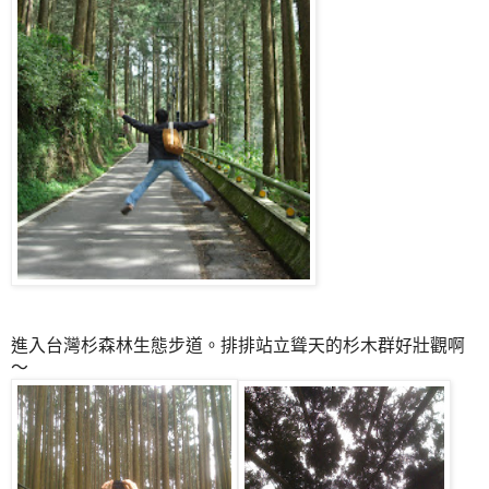
進入台灣杉森林生態步道。排排站立聳天的杉木群好壯觀啊
～