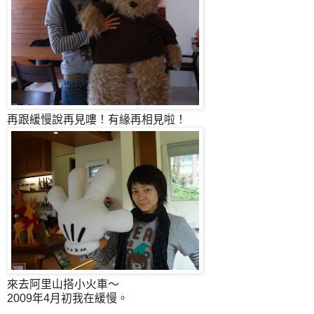
再跟緩慢說再見嘍！有緣再相見啦！
來去阿里山搭小火車～
2009年4月初我在緩慢。